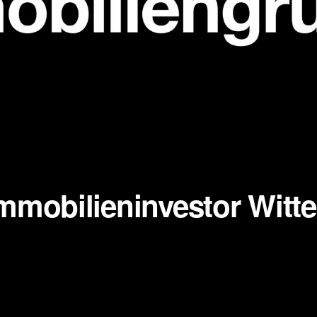
mmobilieninvestor Witt